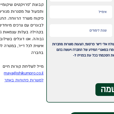
ותפעול של מסגרות מגורים
פיקוח משרד הרווחה. החב
לבוגרים עם צרכים מיוחדי
בקהילה בעלות עצמאות גב
גבוהה. אנו דוגלים בשילוב
רת פרטיי אני מסכים/ה כי BIUCareer תשלח אלי דיוור פרסומי, הצעות משרות מחברות
אישית לכל דייר, במטרה לק
שמרו במאגרי המידע של החברה ויעשה בהם
בחברה
את הסכמתי בכל עת בפנייה ל-
מייל לשליחת קורות חיים
maya@shikumpro.co.il
למשרות פתוחות באתר
מה