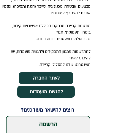
בלב
העשייה הביטחונית הישראלית, בתחומי מודיעין,
מבצעים, אבטחה,
טכנולוגיה וסייבר (הגנה ותקיפה), ומזמין
אתכם להצטרף לשורותיו.
מובטחת קריירה מרתקת הכוללת אפשרויות קידום,
ביטחון תעסוקתי, תנאי
שכר הולמים ומעטפת רווחה רחבה.
להתרשמות ממגוון התפקידים ולהגשת מועמדות, יש
להיכנס לאתר
האינטרנט שלנו למסלולי קריירה.
לאתר החברה
להגשת מועמדות
רוצים להישאר מעודכנים?
הרשמה