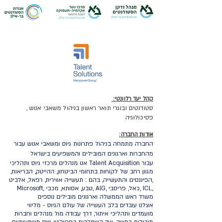
קהל יעד רלוונטי:
סטודנטים ובוגרי תואר ראשון בניהול משאבי אנוש ,
פסיכולוגיה
:אודות החברה
החברה מתמחה בניהול פתרונות גיוס ומשאבי אנוש עבור
מהחברות וארגונים המובילים והמשפיעים בישראל
אנו מנהלים מרכזי גיוס ותהליכי Talent Acquisition עבור
מגוון רחב של לקוחות בתחומי הביטחון, ההייטק, הבריאות,
הפיננסים והתעשייה, בהם : תעשייה אווירית, רפאל, אלביט,
Microsoft, טבע, אסותא, מכבי, AIG, כאל, פריסבי, ICL,
משרד ראש הממשלה וארגונים מובילים נוספים
אצלנו עובדים בלב העשייה של עולם הגיוס - מליווי
מועמדים ותהליכי איתור, דרך עבודה מול מנהלים וחברות